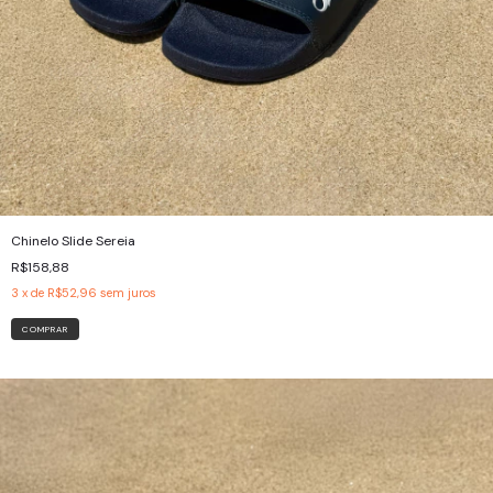
Chinelo Slide Sereia
R$158,88
3
x de
R$52,96
sem juros
COMPRAR