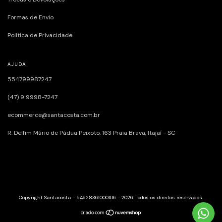
Formas de Envio
Política de Privacidade
AJUDA
554799987247
(47) 9 9998-7247
ecommerce@santacosta.com.br
R. Delfim Mário de Pádua Peixoto, 163ㅤㅤㅤㅤㅤㅤㅤㅤㅤㅤㅤㅤ Praia Brava, Itajaí - SC
Copyright Santacosta - 54628361000106 - 2026. Todos os direitos reservados.