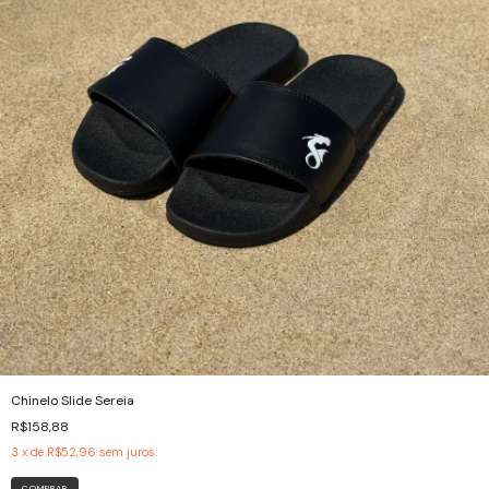
Chinelo Slide Sereia
R$158,88
3
x de
R$52,96
sem juros
COMPRAR