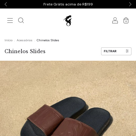
Frete Grátis acima de R$199
0
Início
.
Acessórios
.
Chinelos Slides
Chinelos Slides
FILTRAR