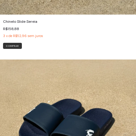
Chinelo Slide Sereia
R$158,88
3
x de
R$52,96
sem juros
COMPRAR