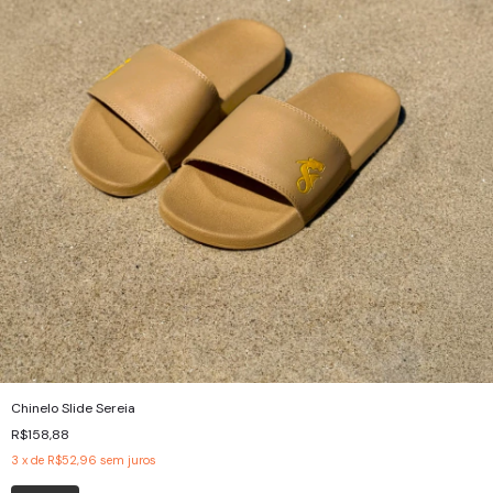
Chinelo Slide Sereia
R$158,88
3
x de
R$52,96
sem juros