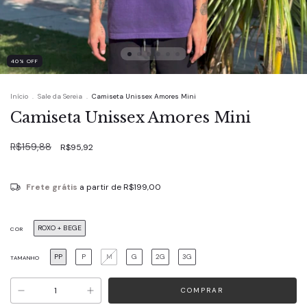
40
%
OFF
Início
.
Sale da Sereia
.
Camiseta Unissex Amores Mini
Camiseta Unissex Amores Mini
R$159,88
R$95,92
Frete grátis
a partir de
R$199,00
ROXO + BEGE
COR
PP
P
M
G
2G
3G
TAMANHO