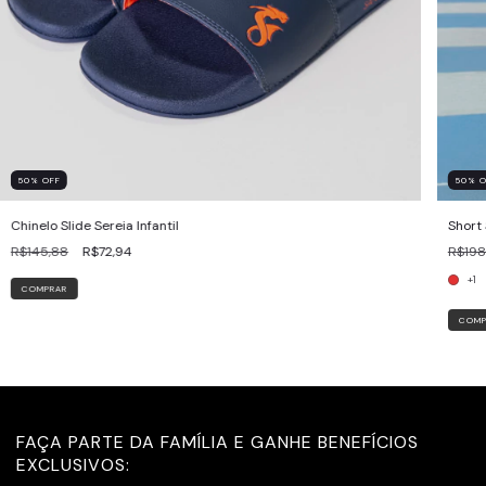
50
%
OFF
50
%
O
Chinelo Slide Sereia Infantil
Short
R$145,88
R$72,94
R$198
+1
COMPRAR
COMP
FAÇA PARTE DA FAMÍLIA E GANHE BENEFÍCIOS
EXCLUSIVOS: