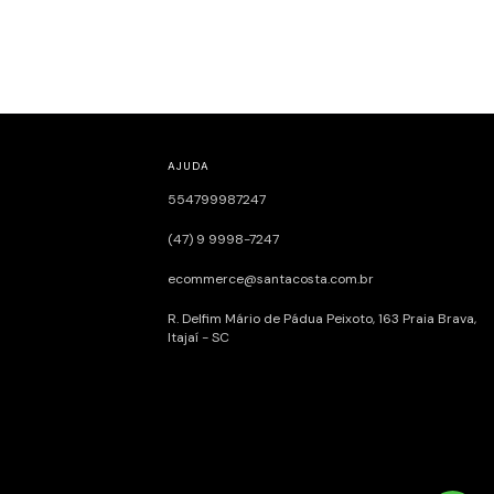
AJUDA
554799987247
(47) 9 9998-7247
ecommerce@santacosta.com.br
R. Delfim Mário de Pádua Peixoto, 163ㅤㅤㅤㅤㅤㅤㅤㅤㅤㅤㅤㅤ Praia Brava,
Itajaí - SC