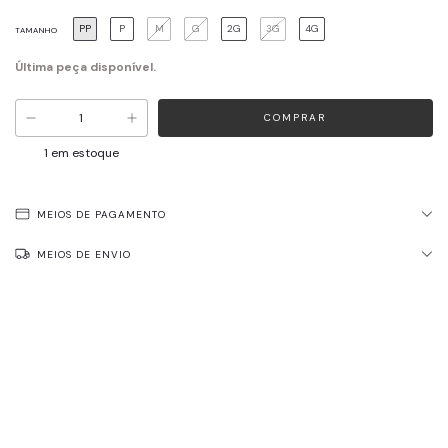
PP
P
M
G
2G
3G
4G
TAMANHO
Última peça disponível.
1
em estoque
MEIOS DE PAGAMENTO
MEIOS DE ENVIO