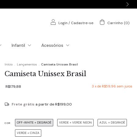
Login
/
Cadastre-se
Carrinho
(
0
)
Infantil
Acessórios
Início
.
Lançamentos
.
Camiseta Unissex Brasil
Camiseta Unissex Brasil
R$179,88
3
x de
R$59,96
sem juros
Frete grátis
a partir de
R$199,00
OFF-WHITE + DEGRADÊ
VERDE + VERDE NEON
AZUL + DEGRADÊ
COR
VERDE + CINZA