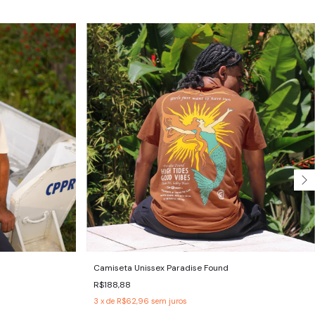
Camiseta Unissex Paradise Found
R$188,88
3
x de
R$62,96
sem juros