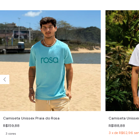
Camiseta Unissex Praia do Rosa
Camiseta Unissex
R$159,88
R$188,88
3
x de
R$62,96
se
3 cores