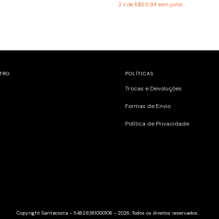
2
x de
R$69,94
sem juros
TRO
POLÍTICAS
Trocas e Devoluções
Formas de Envio
Política de Privacidade
Copyright Santacosta - 54628361000106 - 2026. Todos os direitos reservados.