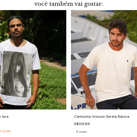
você também vai gostar:
 Iara
Camiseta Unissex Sereia Básica
R$139,88
m juros
6 cores