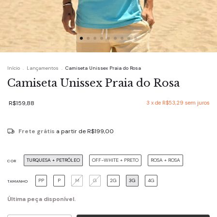
Início
.
Lançamentos
.
Camiseta Unissex Praia do Rosa
Camiseta Unissex Praia do Rosa
R$159,88
3
x de
R$53,29
sem juros
Frete grátis
a partir de
R$199,00
TURQUESA + PETRÓLEO
OFF-WHITE + PRETO
ROSA + ROSA
COR
PP
P
M
G
2G
3G
4G
TAMANHO
Última peça disponível.