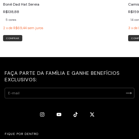
Boné Dad Hat Sereia
Camis
R$138,88
R$159
5 cores
14 co
2
x de
R$69,44
sem juros
3
x de
COMPRAR
COMP
FAÇA PARTE DA FAMÍLIA E GANHE BENEFÍCIOS
EXCLUSIVOS:
FIQUE POR DENTRO