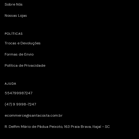
Sobre Nós
Nossas Lojas
POLÍTICAS
Trocas e Devoluções
Formas de Envio
Política de Privacidade
AJUDA
554799987247
(47) 9 9998-7247
ecommerce@santacosta.com.br
R. Delfim Mário de Pádua Peixoto, 163ㅤㅤㅤㅤㅤㅤㅤㅤㅤㅤㅤㅤ Praia Brava, Itajaí - SC