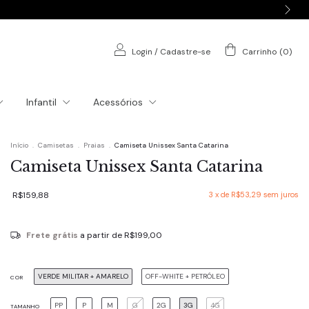
Login
/
Cadastre-se
Carrinho
(
0
)
Infantil
Acessórios
Início
.
Camisetas
.
Praias
.
Camiseta Unissex Santa Catarina
Camiseta Unissex Santa Catarina
R$159,88
3
x de
R$53,29
sem juros
Frete grátis
a partir de
R$199,00
VERDE MILITAR + AMARELO
OFF-WHITE + PETRÓLEO
COR
PP
P
M
G
2G
3G
4G
TAMANHO