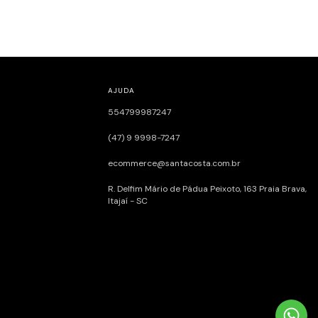
AJUDA
554799987247
(47) 9 9998-7247
ecommerce@santacosta.com.br
R. Delfim Mário de Pádua Peixoto, 163ㅤㅤㅤㅤㅤㅤㅤㅤㅤㅤㅤㅤ Praia Brava,
Itajaí - SC