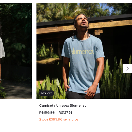
20
%
OFF
Camiseta Unissex Blumenau
R$159,88
R$127,91
2
x de
R$63,96
sem juros