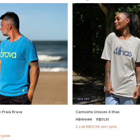
30
%
OFF
 Praia Brava
Camiseta Unissex 4 Ilhas
R$159,88
R$111,91
2
x de
R$55,96
sem juros
 juros