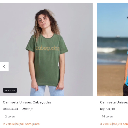
28
%
OFF
Camiseta Unissex Cabeçudas
Camiseta Unissex
R$159,88
R$115,11
R$159,88
2 cores
14 cores
2
x de
R$57,56
sem juros
3
x de
R$53,29
sem