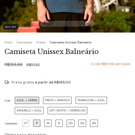
30
%
OFF
Início
.
Camisetas
.
Praias
.
Camiseta Unissex Balneário
Camiseta Unissex Balneário
R$159,88
2
x de
R$55,96
sem juros
R$111,92
Frete grátis
a partir de
R$199,00
AZUL + VERDE
PRETO + BRANCO
TERRACOTA + AZUL
COR
AMARELO + AZUL
OFF-WHITE + VERMELHO
PP
P
M
G
2G
3G
4G
TAMANHO
Última peça disponível.