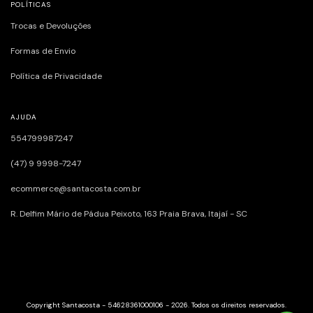
POLÍTICAS
Trocas e Devoluções
Formas de Envio
Política de Privacidade
AJUDA
554799987247
(47) 9 9998-7247
ecommerce@santacosta.com.br
R. Delfim Mário de Pádua Peixoto, 163ㅤㅤㅤㅤㅤㅤㅤㅤㅤㅤㅤㅤ Praia Brava, Itajaí - SC
Copyright Santacosta - 54628361000106 - 2026. Todos os direitos reservados.