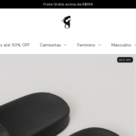
Frete Grátis acima de R$199
es até 50% OFF
Camisetas
Feminino
Masculino
50
%
OFF