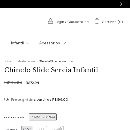
Login
/
Cadastre-se
Carrinho
(
0
)
Infantil
Acessórios
Início
.
Sale da Sereia
.
Chinelo Slide Sereia Infantil
Chinelo Slide Sereia Infantil
R$145,88
R$72,94
Frete grátis
a partir de
R$199,00
PRETO + BRANCO
COR + ESTAMPA
25/26
27/28
29/30
TAMANHO