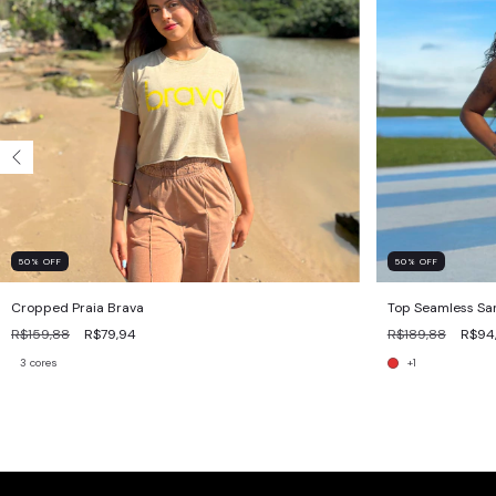
50
%
OFF
50
%
OFF
Cropped Praia Brava
Top Seamless Sa
R$159,88
R$79,94
R$189,88
R$94
3 cores
+1