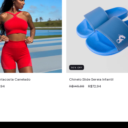
50
%
OFF
ntacosta Canelado
Chinelo Slide Sereia Infantil
,94
R$145,88
R$72,94