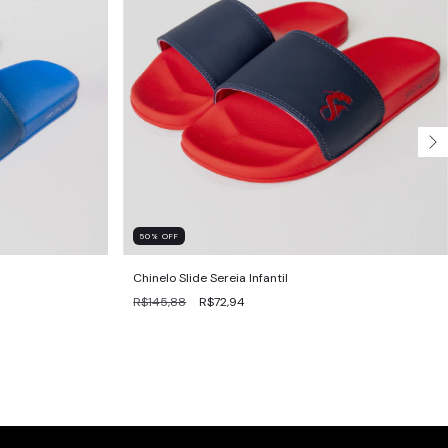
50
%
OFF
Chinelo Slide Sereia Infantil
R$145,88
R$72,94