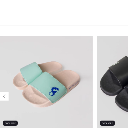
50
%
OFF
50
%
OFF