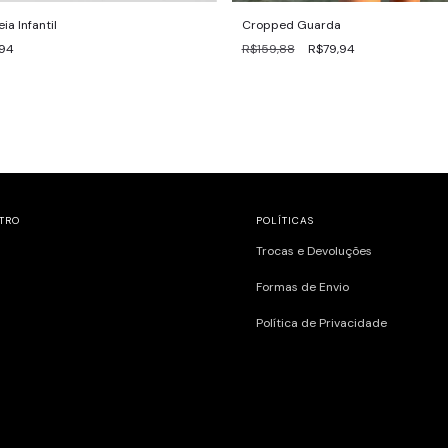
ia Infantil
Cropped Guarda
,94
R$159,88
R$79,94
TRO
POLÍTICAS
Trocas e Devoluções
Formas de Envio
Política de Privacidade