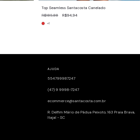
Top Seamless Santacosta Canelado
R$189,88
R$94,94
+1
AJUDA
554799987247
(47) 9 9998-7247
ecommerce@santacosta.com.br
R. Delfim Mário de Pádua Peixoto, 163ㅤㅤㅤㅤㅤㅤㅤㅤㅤㅤㅤㅤ Praia Brava,
Itajaí - SC