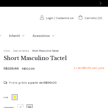
Login
/
Cadastre-se
Carrinho
(
0
)
Infantil
Acessórios
Início
.
Sale da Sereia
.
Short Masculino Tactel
Short Masculino Tactel
R$228,88
2
x de
R$51,50
sem juros
R$102,99
Frete grátis
a partir de
R$199,00
COR
P
3G
TAMANHO