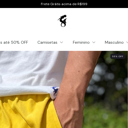
Frete Grátis acima de R$199
es até 50% OFF
Camisetas
Feminino
Masculino
55
%
OFF