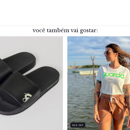
você também vai gostar:
50
%
OFF