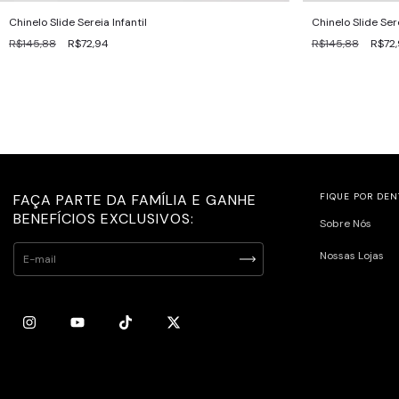
Chinelo Slide Sereia Infantil
Chinelo Slide Sere
R$145,88
R$72,94
R$145,88
R$72
FAÇA PARTE DA FAMÍLIA E GANHE
FIQUE POR DEN
BENEFÍCIOS EXCLUSIVOS:
Sobre Nós
Nossas Lojas