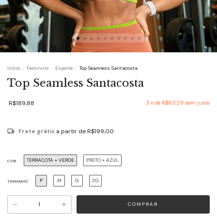
Início
.
Feminino
.
Esporte
.
Top Seamless Santacosta
Top Seamless Santacosta
R$189,88
3
x de
R$63,29
sem juros
Frete grátis
a partir de
R$199,00
TERRACOTA + VERDE
PRETO + AZUL
COR
P
M
G
2G
TAMANHO