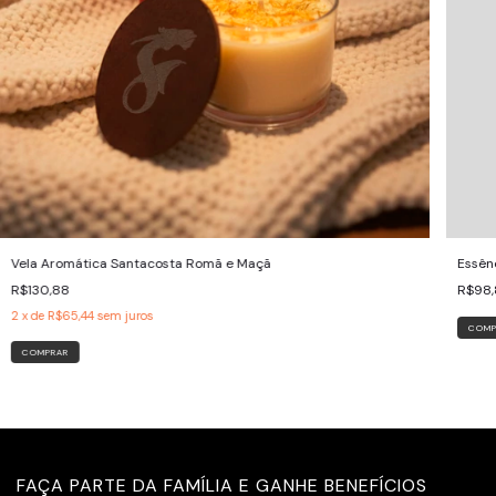
Vela Aromática Santacosta Romã e Maçã
Essên
R$130,88
R$98,
2
x de
R$65,44
sem juros
FAÇA PARTE DA FAMÍLIA E GANHE BENEFÍCIOS