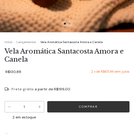
Início
.
Lançamentos
.
Vela Aromática Santacosta Amora e Canela
Vela Aromática Santacosta Amora e
Canela
R$130,88
2
x de
R$65,44
sem juros
Frete grátis
a partir de
R$199,00
2
em estoque