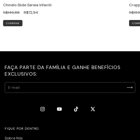
Chinelo Slide Sereia Infantil
Cropp
R$145,88
R$72,94
R$159
COMPRAR
COMP
FAÇA PARTE DA FAMÍLIA E GANHE BENEFÍCIOS
EXCLUSIVOS:
FIQUE POR DENTRO
Sobre Nós