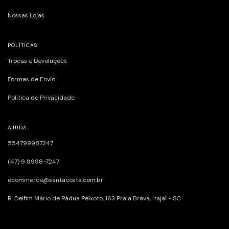
Nossas Lojas
POLÍTICAS
Trocas e Devoluções
Formas de Envio
Política de Privacidade
AJUDA
554799987247
(47) 9 9998-7247
ecommerce@santacosta.com.br
R. Delfim Mário de Pádua Peixoto, 163ㅤㅤㅤㅤㅤㅤㅤㅤㅤㅤㅤㅤ Praia Brava, Itajaí - SC