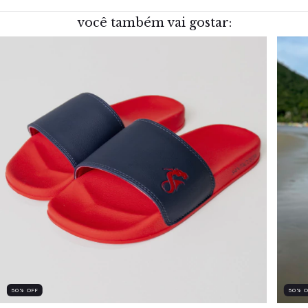
você também vai gostar:
50
%
OFF
50
%
O