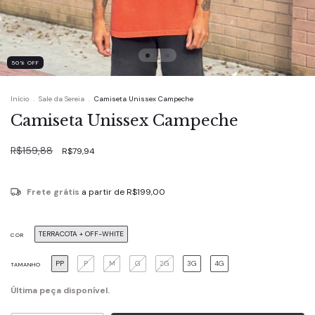
50
%
OFF
Início
.
Sale da Sereia
.
Camiseta Unissex Campeche
Camiseta Unissex Campeche
R$159,88
R$79,94
Frete grátis
a partir de
R$199,00
TERRACOTA + OFF-WHITE
COR
PP
P
M
G
2G
3G
4G
TAMANHO
Última peça disponível.