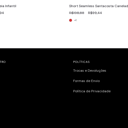
ia Infantil
Short Seamless Santacosta Canela
,94
R$198,88
R$99,44
+1
TRO
POLÍTICAS
Trocas e Devoluções
Formas de Envio
Política de Privacidade