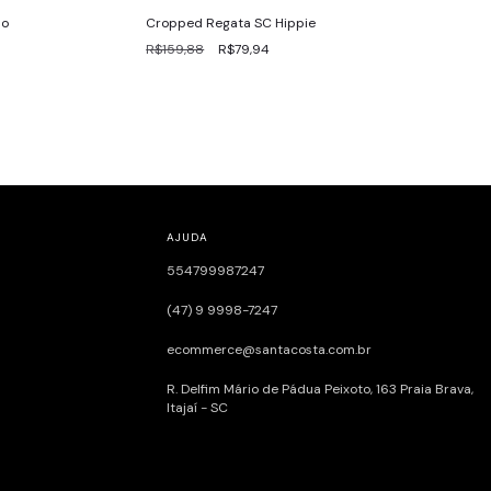
do
Cropped Regata SC Hippie
R$159,88
R$79,94
AJUDA
554799987247
(47) 9 9998-7247
ecommerce@santacosta.com.br
R. Delfim Mário de Pádua Peixoto, 163ㅤㅤㅤㅤㅤㅤㅤㅤㅤㅤㅤㅤ Praia Brava,
Itajaí - SC