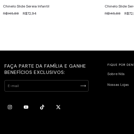
Chinelo Slide Sereia Infantil
Chinelo Slide Sere
R$145,88
R$72,94
R$145,88
R$72
FAÇA PARTE DA FAMÍLIA E GANHE
FIQUE POR DEN
BENEFÍCIOS EXCLUSIVOS:
Sobre Nós
Nossas Lojas