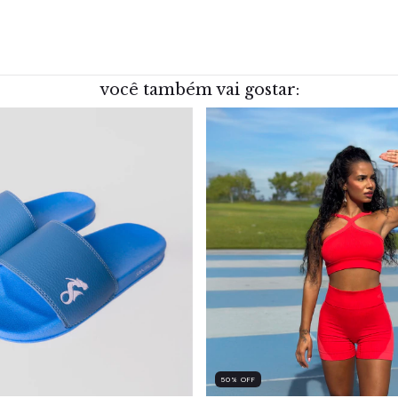
você também vai gostar:
50
%
OFF