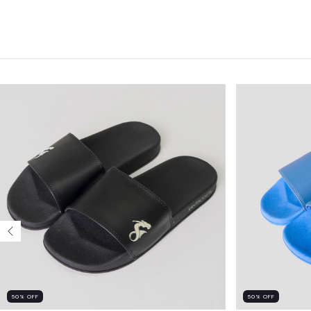
50
%
OFF
50
%
OFF