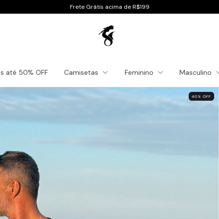
Frete Grátis acima de R$199
es até 50% OFF
Camisetas
Feminino
Masculino
40
%
OFF