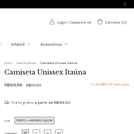
Login
/
Cadastre-se
Carrinho
(
0
)
Infantil
Acessórios
Início
.
Sale da Sereia
.
Camiseta Unissex Itaúna
Camiseta Unissex Itaúna
R$169,88
2
x de
R$50,97
sem juros
R$101,93
Frete grátis
a partir de
R$199,00
PRETO + AMARELO GLOW
COR
PP
P
G
4G
TAMANHO