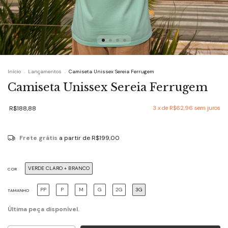
Início
.
Lançamentos
.
Camiseta Unissex Sereia Ferrugem
Camiseta Unissex Sereia Ferrugem
R$188,88
3
x de
R$62,96
sem juros
Frete grátis
a partir de
R$199,00
VERDE CLARO + BRANCO
COR
PP
P
M
G
2G
3G
TAMANHO
Última peça disponível.