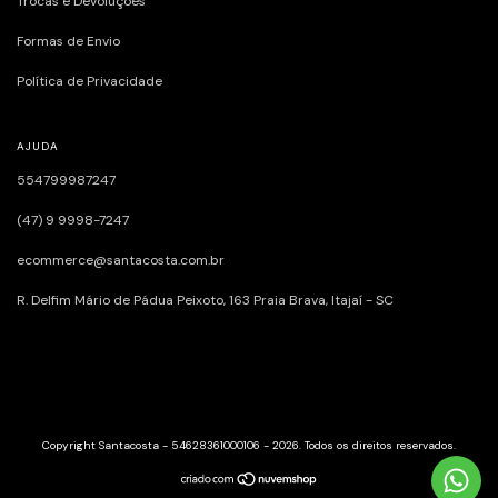
Trocas e Devoluções
Formas de Envio
Política de Privacidade
AJUDA
554799987247
(47) 9 9998-7247
ecommerce@santacosta.com.br
R. Delfim Mário de Pádua Peixoto, 163ㅤㅤㅤㅤㅤㅤㅤㅤㅤㅤㅤㅤ Praia Brava, Itajaí - SC
Copyright Santacosta - 54628361000106 - 2026. Todos os direitos reservados.